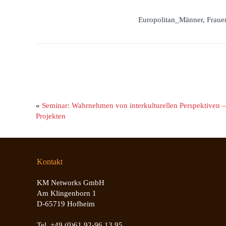
Europolitan_Männer, Fraue
«
Seminar: Wahrnehmen von interkulturellen Perspektiven –
Projekten
Kontakt
KM Networks GmbH
Am Klingenborn 1
D-65719 Hofheim
Tel. +49 (0)61 92-96 13 95