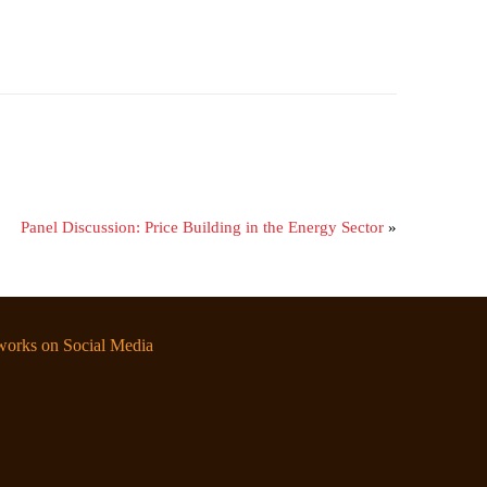
Panel Discussion: Price Building in the Energy Sector
»
orks on Social Media