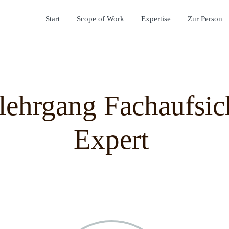
Start
Scope of Work
Expertise
Zur Person
lehrgang Fachaufsich
Expert