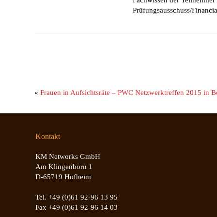
Prüfungsausschuss/Financia
«
Frauen in Aufsichtsräte – PWC Netzwerktreffen 2015 in Be
Kontakt
KM Networks GmbH
Am Klingenborn 1
D-65719 Hofheim
Tel. +49 (0)61 92-96 13 95
Fax +49 (0)61 92-96 14 03