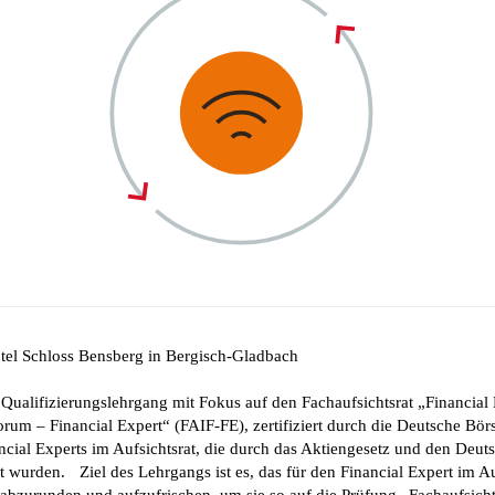
tel Schloss Bensberg in Bergisch-Gladbach
ualifizierungslehrgang mit Fokus auf den Fachaufsichtsrat „Financial 
orum – Financial Expert“ (FAIF-FE), zertifiziert durch die Deutsche Börs
cial Experts im Aufsichtsrat, die durch das Aktiengesetz und den Deut
wurden. Ziel des Lehrgangs ist es, das für den Financial Expert im Auf
abzurunden und aufzufrischen, um sie so auf die Prüfung „Fachaufsicht