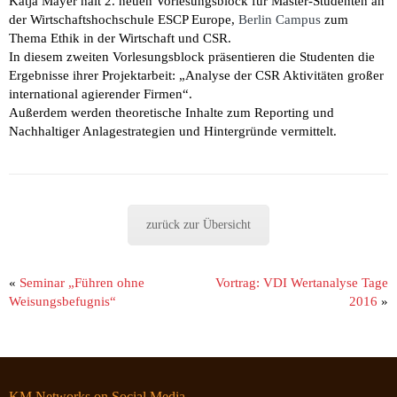
Katja Mayer hält 2. neuen Vorlesungsblock für Master-Studenten an
der Wirtschaftshochschule ESCP Europe,
Berlin Campus
zum
Thema Ethik in der Wirtschaft und CSR.
In diesem zweiten Vorlesungsblock präsentieren die Studenten die
Ergebnisse ihrer Projektarbeit: „Analyse der CSR Aktivitäten großer
international agierender Firmen“.
Außerdem werden theoretische Inhalte zum Reporting und
Nachhaltiger Anlagestrategien und Hintergründe vermittelt.
zurück zur Übersicht
«
Seminar „Führen ohne
Vortrag: VDI Wertanalyse Tage
Weisungsbefugnis“
2016
»
KM Networks on Social Media