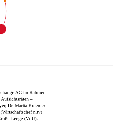
y Exchange AG im Rahmen
 Aufsichtsräten –
yer, Dr. Marita Kraemer
(Wirtschaftschef n.tv)
Große-Leege (VdU).