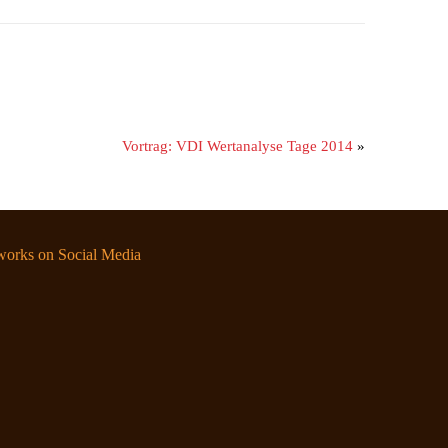
Vortrag: VDI Wertanalyse Tage 2014
»
orks on Social Media