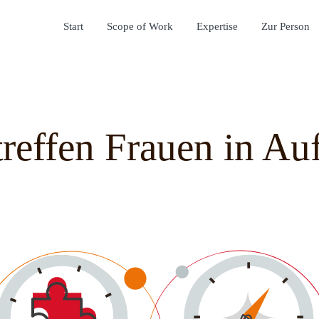
Start
Scope of Work
Expertise
Zur Person
reffen Frauen in Auf