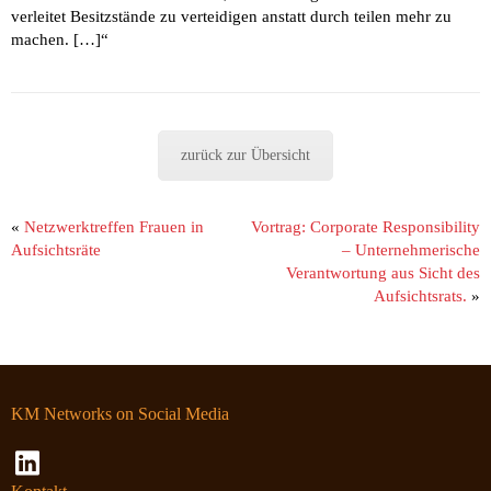
verleitet Besitzstände zu verteidigen anstatt durch teilen mehr zu
machen. […]“
zurück zur Übersicht
«
Netzwerktreffen Frauen in
Vortrag: Corporate Responsibility
Aufsichtsräte
– Unternehmerische
Verantwortung aus Sicht des
Aufsichtsrats.
»
KM Networks on Social Media