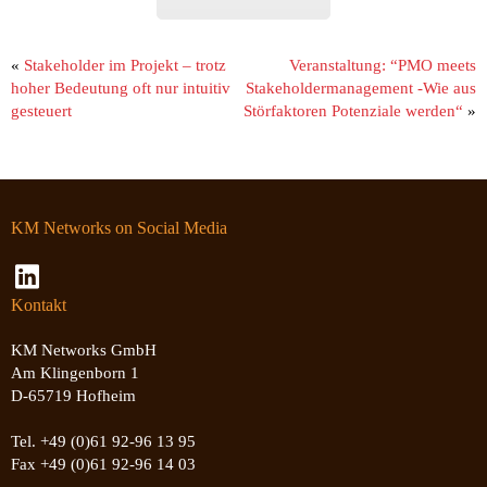
«
Stakeholder im Projekt – trotz
Veranstaltung: “PMO meets
hoher Bedeutung oft nur intuitiv
Stakeholdermanagement -Wie aus
gesteuert
Störfaktoren Potenziale werden“
»
KM Networks on Social Media
Kontakt
KM Networks GmbH
Am Klingenborn 1
D-65719 Hofheim
Tel. +49 (0)61 92-96 13 95
Fax +49 (0)61 92-96 14 03