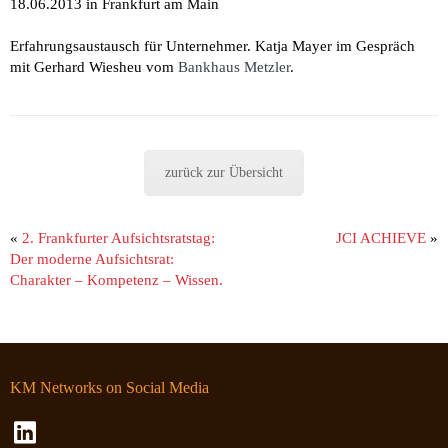
18.06.2013 in Frankfurt am Main
Erfahrungsaustausch für Unternehmer. Katja Mayer im Gespräch
mit Gerhard Wiesheu vom
Bankhaus Metzler
.
zurück zur Übersicht
«
2. Frankfurter Aufsichtsratstag:
JCI ACHIEVE
»
Der moderne Aufsichtsrat:
Charakter – Kompetenz – Wissen.
KM Networks on Social Media